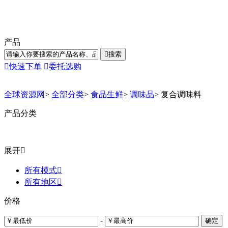
产品

搜索

快速下单

委托选购
全球资源网
>
全部分类
>
食品生鲜
>
调味品
>
复合调味料
产品分类
展开

所有模式

所有地区

价格
-
确定