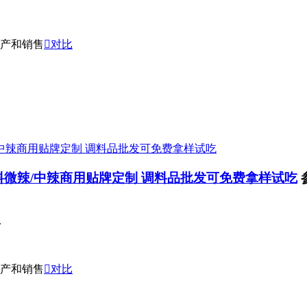
产和销售

对比
料微辣/中辣商用贴牌定制 调料品批发可免费拿样试吃
料
产和销售

对比