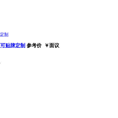
鱼可贴牌定制
参考价 ￥
面议
料