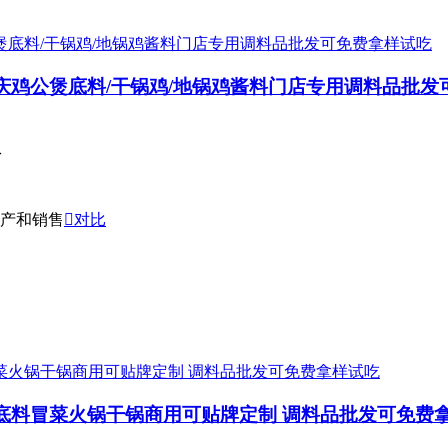
重庆鸡公煲底料/干锅鸡/地锅鸡酱料门店专用调料品批
料
产和销售

对比
香型底料冒菜火锅干锅商用可贴牌定制 调料品批发可免费