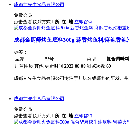
成都甘先生食品有限公司
免费会员
点击查看联系方式

所 在 地
立即咨询
成都金厨师烤鱼底料300g 蒜香烤鱼料/麻辣
标签：
品牌
型号
类型
复合调味
厂商性质
其他
更新时间
2023-08-08
浏览次数
60
成都甘先生食品有限公司专注于川味火锅底料的研发、生
成都甘先生食品有限公司
免费会员
点击查看联系方式

所 在 地
立即咨询