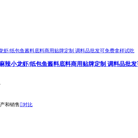
鲜/麻辣小龙虾/纸包鱼酱料底料商用贴牌定制 调料品批
料
产和销售

对比