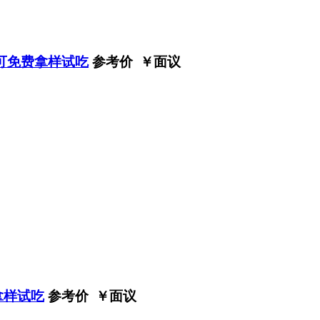
发可免费拿样试吃
参考价 ￥
面议
拿样试吃
参考价 ￥
面议