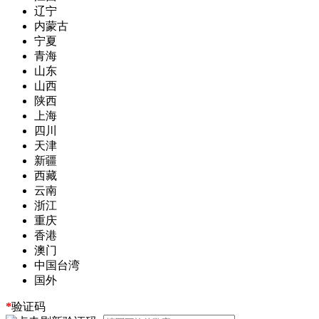
辽宁
内蒙古
宁夏
青海
山东
山西
陕西
上海
四川
天津
新疆
西藏
云南
浙江
重庆
香港
澳门
中国台湾
国外
*
验证码