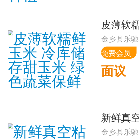
金乡县乐驰
免费会员
面议
金乡县乐驰