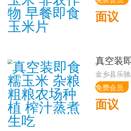
面议
金乡县乐驰
免费会员
面议