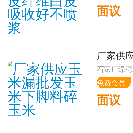
面议
石家庄绿湾
免费会员
面议