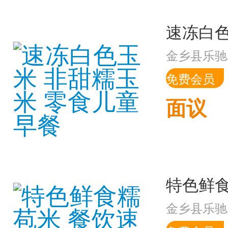
金乡县乐驰
免费会员
面议
金乡县乐驰