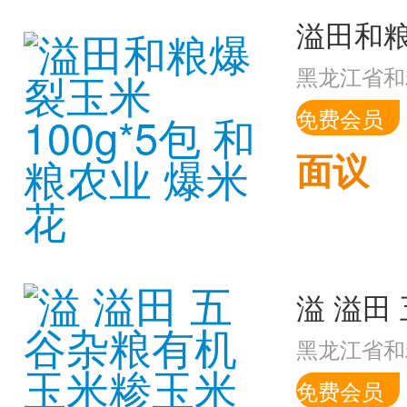
黑龙江省和
免费会员
面议
黑龙江省和
免费会员