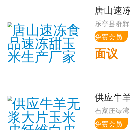
乐亭县群辉
免费会员
面议
石家庄绿湾
免费会员