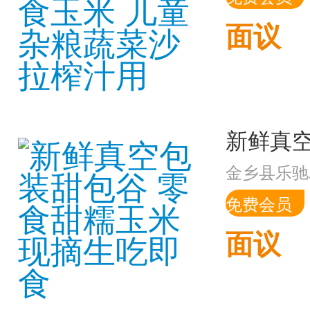
面议
金乡县乐驰
免费会员
面议