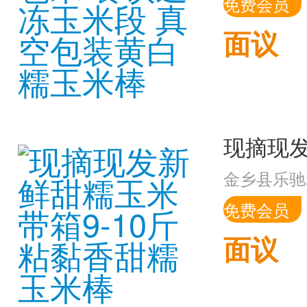
免费会员
面议
金乡县乐驰
免费会员
面议