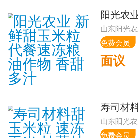
山东阳光农
免费会员
面议
山东阳光农
免费会员