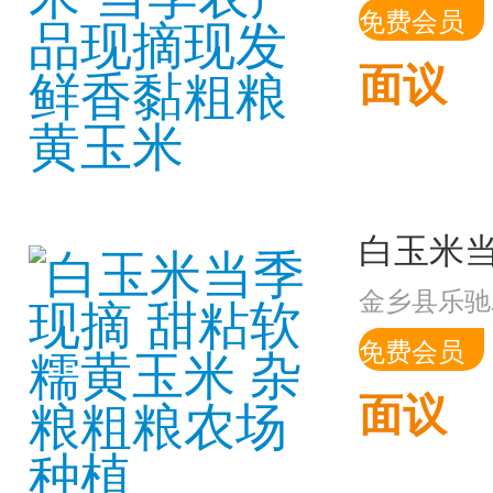
免费会员
面议
金乡县乐驰
免费会员
面议