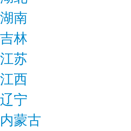
湖南
吉林
江苏
江西
辽宁
内蒙古