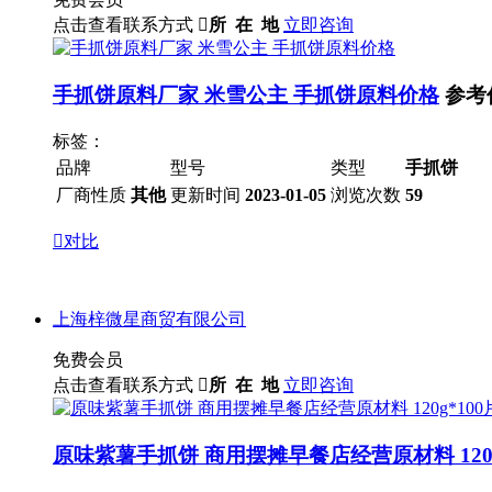
点击查看联系方式

所 在 地
立即咨询
手抓饼原料厂家 米雪公主 手抓饼原料价格
参考
标签：
品牌
型号
类型
手抓饼
厂商性质
其他
更新时间
2023-01-05
浏览次数
59

对比
上海梓微星商贸有限公司
免费会员
点击查看联系方式

所 在 地
立即咨询
原味紫薯手抓饼 商用摆摊早餐店经营原材料 120g