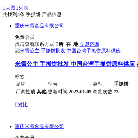

大图

列表
共找到
4
条 手抓饼 产品信息
重庆米雪食品有限公司
免费会员
点击查看联系方式

所 在 地
立即咨询
米雪公主 手抓饼批发 中国台湾手抓饼原料供应
标签：
品牌
型号
类型
手抓饼
厂商性质
其他
更新时间
2023-01-05
浏览次数
73

对比
重庆米雪食品有限公司
免费会员