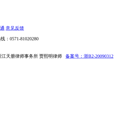
通
意见反馈
：0571-81020280
d 法律顾问：浙江天册律师事务所 贾熙明律师
备案号：浙B2-20090312