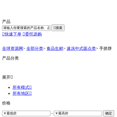
产品

搜索

快速下单

委托选购
全球资源网
>
全部分类
>
食品生鲜
>
速冻中式面点类
>
手抓饼
产品分类
展开

所有模式

所有地区

价格
-
确定