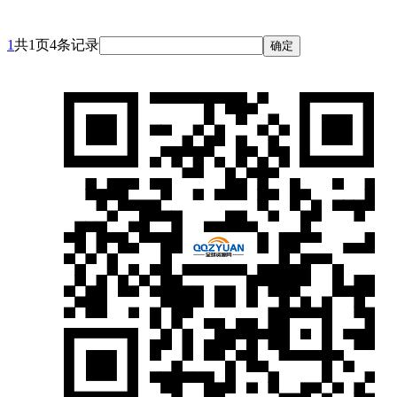
1
共1页4条记录
确定