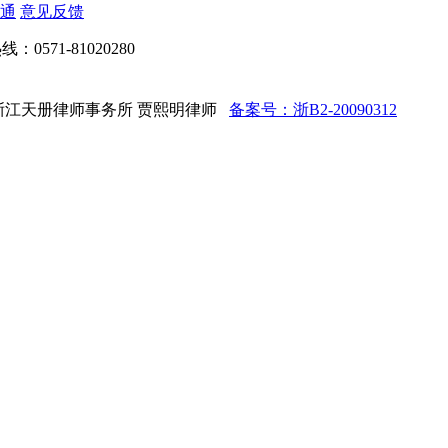
通
意见反馈
：0571-81020280
d 法律顾问：浙江天册律师事务所 贾熙明律师
备案号：浙B2-20090312