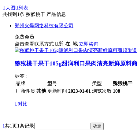

大图

列表
共找到
1
条 猕猴桃干 产品信息
郑州火爆网络科技有限公司
免费会员
点击查看联系方式

所 在 地
立即咨询
猕猴桃干果干105g甜润利口果肉清亮新鲜原料
标签：
品牌
型号
类型
猕猴桃干
厂商性质
其他
更新时间
2023-01-01
浏览次数
108

对比
1
共1页1条记录
确定