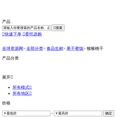
产品

搜索

快速下单

委托选购
全球资源网
>
全部分类
>
食品生鲜
>
果干蜜饯
>
猕猴桃干
产品分类
展开

所有模式

所有地区

价格
-
确定