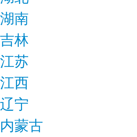
湖南
吉林
江苏
江西
辽宁
内蒙古