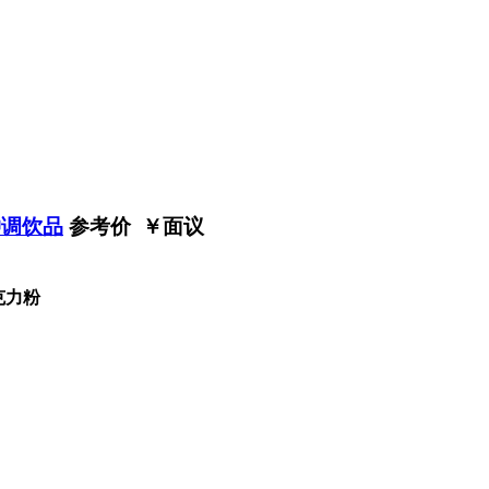
冲调饮品
参考价 ￥
面议
克力粉