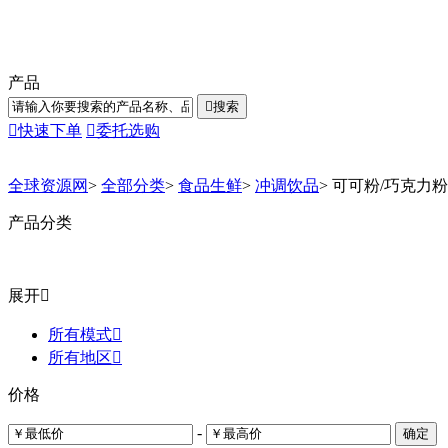
产品

搜索

快速下单

委托选购
全球资源网
>
全部分类
>
食品生鲜
>
冲调饮品
>
可可粉/巧克力粉
产品分类
展开

所有模式

所有地区

价格
-
确定