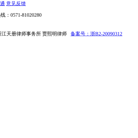
通
意见反馈
：0571-81020280
d 法律顾问：浙江天册律师事务所 贾熙明律师
备案号：浙B2-20090312