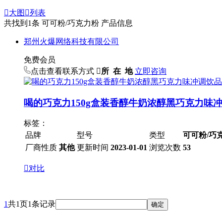

大图

列表
共找到
1
条 可可粉/巧克力粉 产品信息
郑州火爆网络科技有限公司
免费会员
点击查看联系方式

所 在 地
立即咨询
喝的巧克力150g盒装香醇牛奶浓醇黑巧克力味
标签：
品牌
型号
类型
可可粉/巧
厂商性质
其他
更新时间
2023-01-01
浏览次数
53

对比
1
共1页1条记录
确定