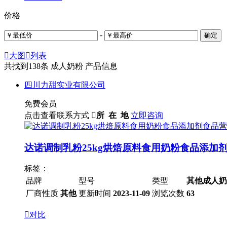
价格
-
确定

大图

列表
共找到
138
条 成人奶粉 产品信息
四川力甜实业有限公司
免费会员
点击查看联系方式

所 在 地
立即咨询
达诺调制乳粉25kg烘焙原料食用奶粉食品添加
标签：
品牌
型号
类型
其他成人奶
厂商性质
其他
更新时间
2023-11-09
浏览次数
63

对比