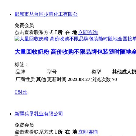
邯郸市丛台区少萌化工有限公
免费会员
点击查看联系方式

所 在 地
立即咨询
大量回收奶粉 高价收购不限品牌包装随时随地
标签：
品牌
型号
类型
其他成人
厂商性质
其他
更新时间
2023-08-27
浏览次数
70

对比
新疆兵垦乳业有限公司
免费会员
点击查看联系方式

所 在 地
立即咨询