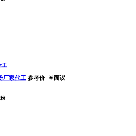
奶粉厂家代工
参考价 ￥
面议
奶粉