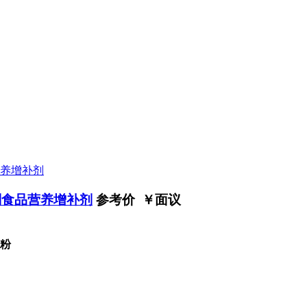
剂食品营养增补剂
参考价 ￥
面议
粉