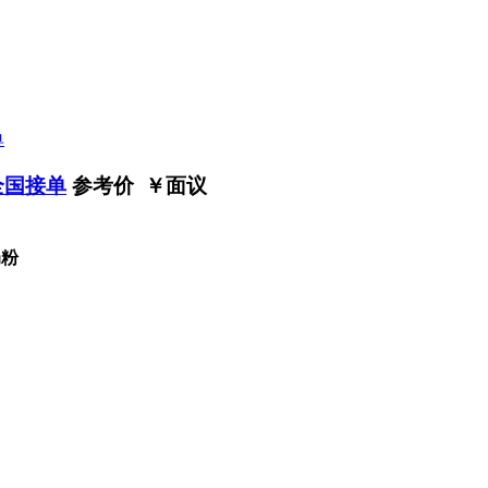
全国接单
参考价 ￥
面议
奶粉