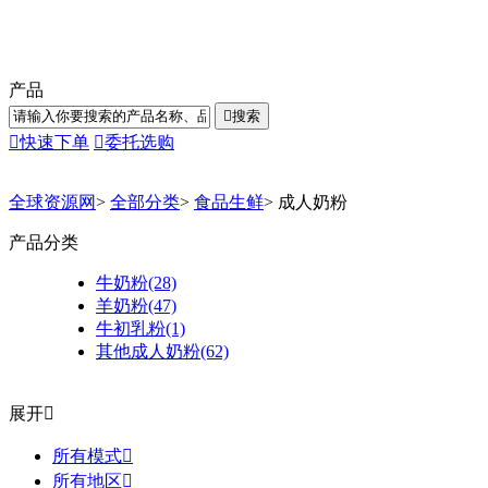
产品

搜索

快速下单

委托选购
全球资源网
>
全部分类
>
食品生鲜
>
成人奶粉
产品分类
牛奶粉
(28)
羊奶粉
(47)
牛初乳粉
(1)
其他成人奶粉
(62)
展开

所有模式

所有地区
