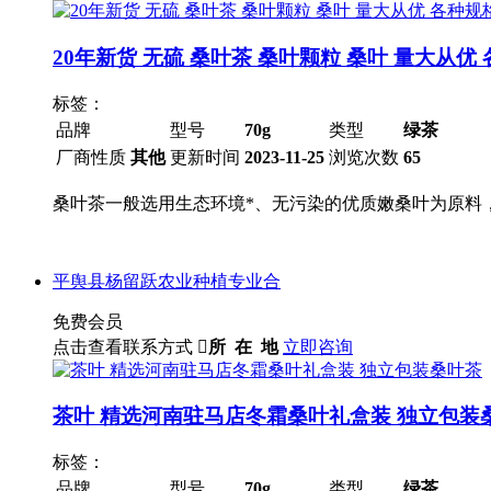
20年新货 无硫 桑叶茶 桑叶颗粒 桑叶 量大从优
标签：
品牌
型号
70g
类型
绿茶
厂商性质
其他
更新时间
2023-11-25
浏览次数
65
桑叶茶一般选用生态环境*、无污染的优质嫩桑叶为原料
平舆县杨留跃农业种植专业合
免费会员
点击查看联系方式

所 在 地
立即咨询
茶叶 精选河南驻马店冬霜桑叶礼盒装 独立包装
标签：
品牌
型号
70g
类型
绿茶