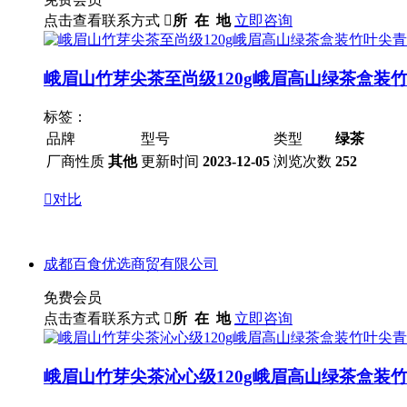
点击查看联系方式

所 在 地
立即咨询
峨眉山竹芽尖茶至尚级120g峨眉高山绿茶盒装
标签：
品牌
型号
类型
绿茶
厂商性质
其他
更新时间
2023-12-05
浏览次数
252

对比
成都百食优选商贸有限公司
免费会员
点击查看联系方式

所 在 地
立即咨询
峨眉山竹芽尖茶沁心级120g峨眉高山绿茶盒装