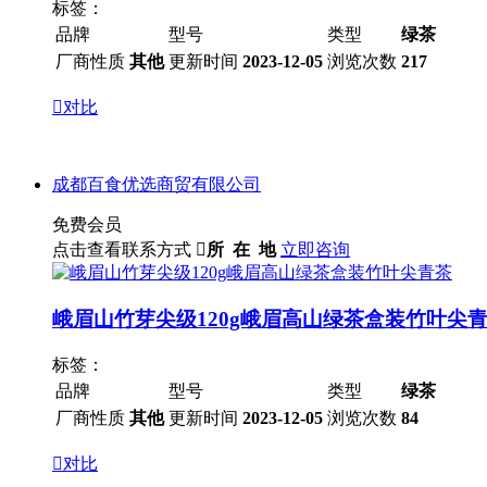
标签：
品牌
型号
类型
绿茶
厂商性质
其他
更新时间
2023-12-05
浏览次数
217

对比
成都百食优选商贸有限公司
免费会员
点击查看联系方式

所 在 地
立即咨询
峨眉山竹芽尖级120g峨眉高山绿茶盒装竹叶尖
标签：
品牌
型号
类型
绿茶
厂商性质
其他
更新时间
2023-12-05
浏览次数
84

对比