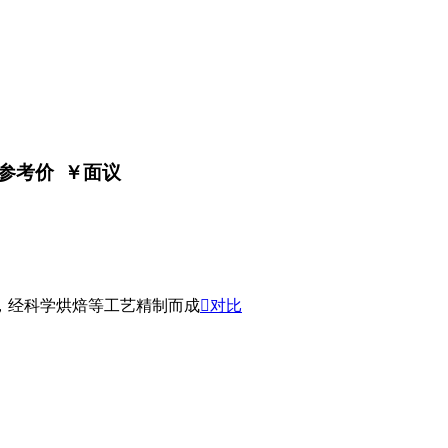
参考价 ￥
面议
，经科学烘焙等工艺精制而成

对比