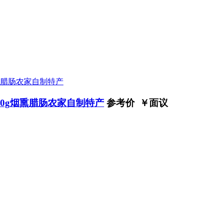
0g烟熏腊肠农家自制特产
参考价 ￥
面议