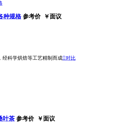
 各种规格
参考价 ￥
面议
，经科学烘焙等工艺精制而成

对比
桑叶茶
参考价 ￥
面议