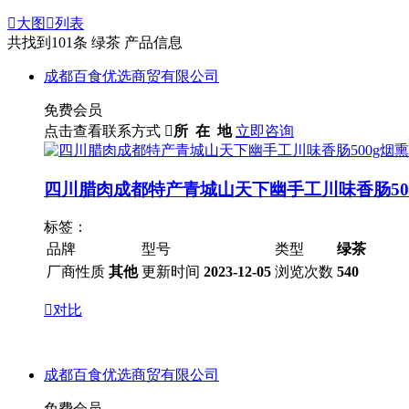

大图

列表
共找到
101
条 绿茶 产品信息
成都百食优选商贸有限公司
免费会员
点击查看联系方式

所 在 地
立即咨询
四川腊肉成都特产青城山天下幽手工川味香肠50
标签：
品牌
型号
类型
绿茶
厂商性质
其他
更新时间
2023-12-05
浏览次数
540

对比
成都百食优选商贸有限公司
免费会员