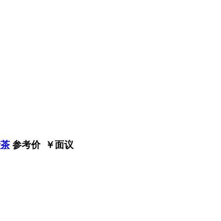
青茶
参考价 ￥
面议