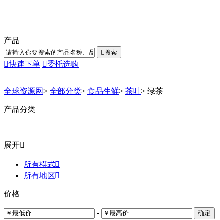
产品

搜索

快速下单

委托选购
全球资源网
>
全部分类
>
食品生鲜
>
茶叶
>
绿茶
产品分类
展开

所有模式

所有地区

价格
-
确定