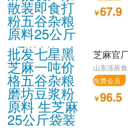
67.9
￥
山东泺辰食
免费会员
96.5
￥