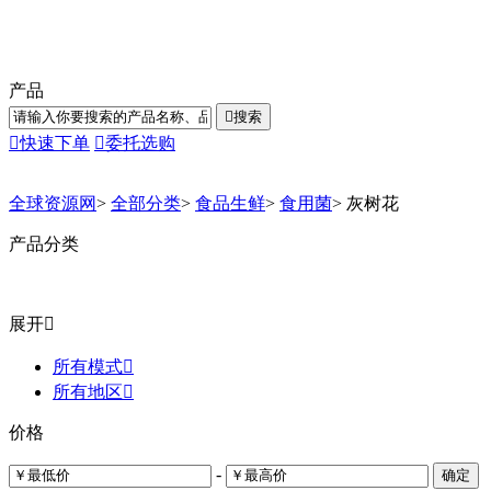
产品

搜索

快速下单

委托选购
全球资源网
>
全部分类
>
食品生鲜
>
食用菌
>
灰树花
产品分类
展开

所有模式

所有地区

价格
-
确定