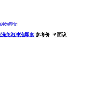
免洗免泡冲泡即食
参考价 ￥
面议