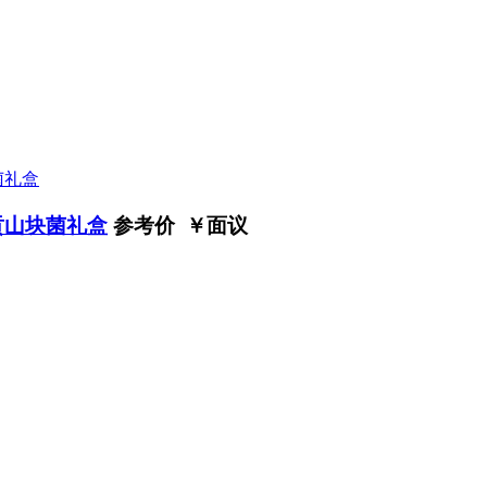
贡山块菌礼盒
参考价 ￥
面议