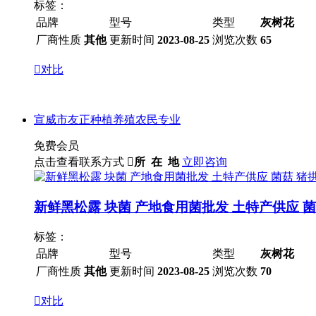
标签：
品牌
型号
类型
灰树花
厂商性质
其他
更新时间
2023-08-25
浏览次数
65

对比
宣威市友正种植养殖农民专业
免费会员
点击查看联系方式

所 在 地
立即咨询
新鲜黑松露 块菌 产地食用菌批发 土特产供应 
标签：
品牌
型号
类型
灰树花
厂商性质
其他
更新时间
2023-08-25
浏览次数
70

对比