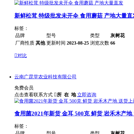
新鲜松茸 特级批发未开伞 食用蘑菇 产地大量直
标签：
品牌
型号
类型
灰树花
厂商性质
其他
更新时间
2023-08-25
浏览次数
66

对比
云南广昆堂农业科技有限公司
免费会员
点击查看联系方式

所 在 地
立即咨询
食用菌2021年新货 金耳 500克 鲜货 岩禾木产
标签：
品牌
型号
类型
灰树花