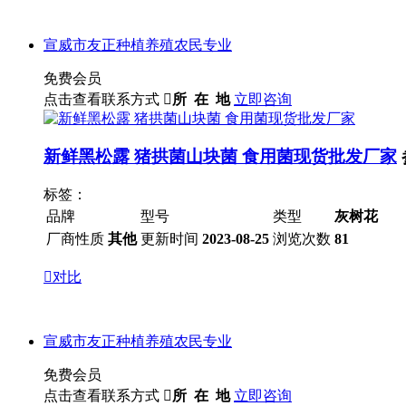
宣威市友正种植养殖农民专业
免费会员
点击查看联系方式

所 在 地
立即咨询
新鲜黑松露 猪拱菌山块菌 食用菌现货批发厂家
标签：
品牌
型号
类型
灰树花
厂商性质
其他
更新时间
2023-08-25
浏览次数
81

对比
宣威市友正种植养殖农民专业
免费会员
点击查看联系方式

所 在 地
立即咨询