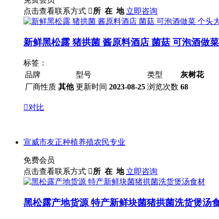
点击查看联系方式

所 在 地
立即咨询
新鲜黑松露 猪拱菌 酱原料酒店 菌菇 可泡酒做菜
标签：
品牌
型号
类型
灰树花
厂商性质
其他
更新时间
2023-08-25
浏览次数
68

对比
宣威市友正种植养殖农民专业
免费会员
点击查看联系方式

所 在 地
立即咨询
黑松露产地货源 特产新鲜块菌猪拱菌洗货煲汤