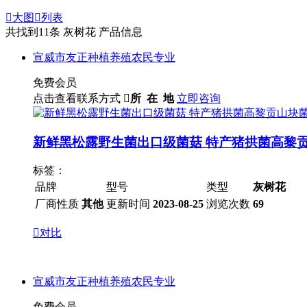

大图

列表
共找到
11
条 灰树花 产品信息
宣威市友正种植养殖农民专业
免费会员
点击查看联系方式

所 在 地
立即咨询
新鲜黑松露野生菌出口级菌菇 特产猪拱菌高黎
标签：
品牌
型号
类型
灰树花
厂商性质
其他
更新时间
2023-08-25
浏览次数
69

对比
宣威市友正种植养殖农民专业
免费会员