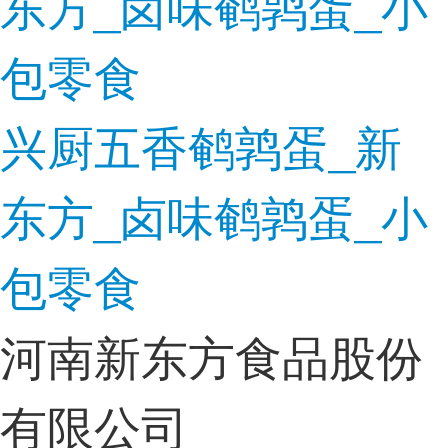
兴厨五香鹌鹑蛋_新
东方_卤味鹌鹑蛋_小
包零食
河南新东方食品股份
有限公司