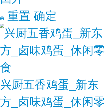
重置
确定
兴厨五香鸡蛋_新东
方_卤味鸡蛋_休闲零