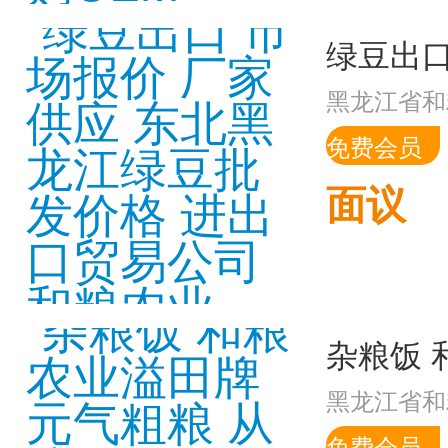
黑龙江省和
免费会员
面议
黑龙江省和
免费会员