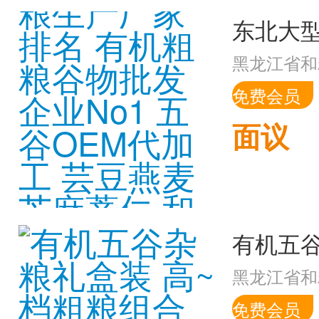
黑龙江省和
免费会员
面议
黑龙江省和
免费会员