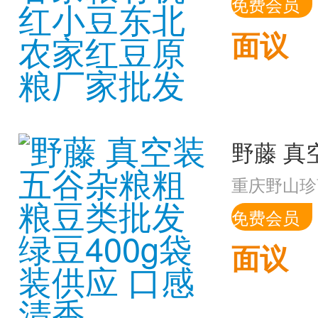
免费会员
面议
重庆野山珍
免费会员
面议