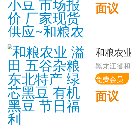
面议
黑龙江省和
免费会员
面议