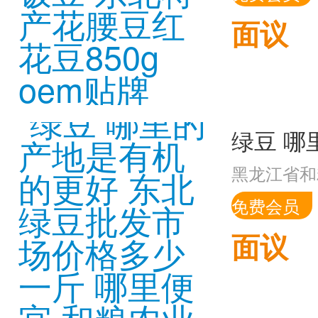
面议
黑龙江省和
免费会员
面议