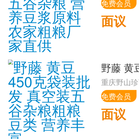
免费会员
面议
重庆野山珍
免费会员
面议