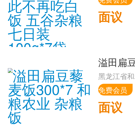
面议
黑龙江省和
免费会员
面议