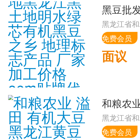
黑龙江省和
免费会员
面议
黑龙江省和
免费会员