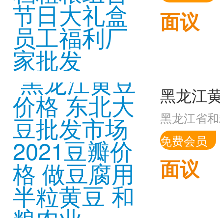
面议
黑龙江省和
免费会员
面议