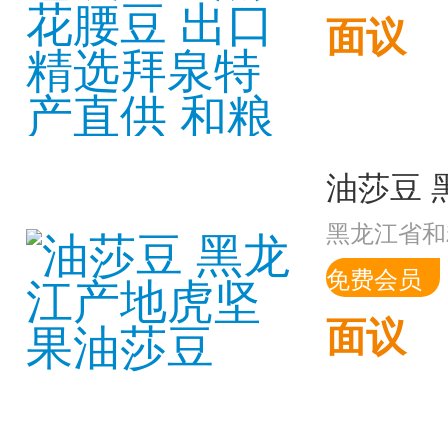
面议
黑龙江省和
免费会员
面议