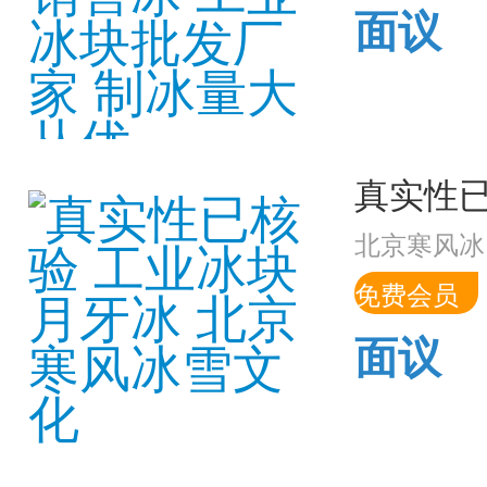
面议
北京寒风冰
免费会员
面议