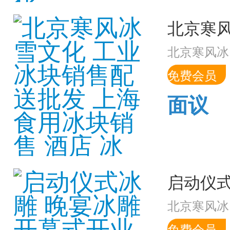
北京寒风冰
免费会员
面议
北京寒风冰
免费会员