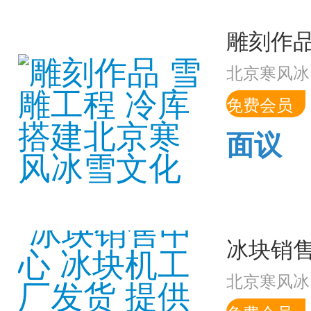
北京寒风冰
免费会员
面议
北京寒风冰