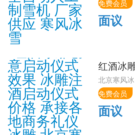
免费会员
面议
北京寒风冰
免费会员
面议