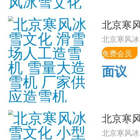
北京寒风冰
免费会员
面议
北京寒风冰