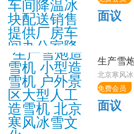
面议
北京寒风冰
免费会员
面议