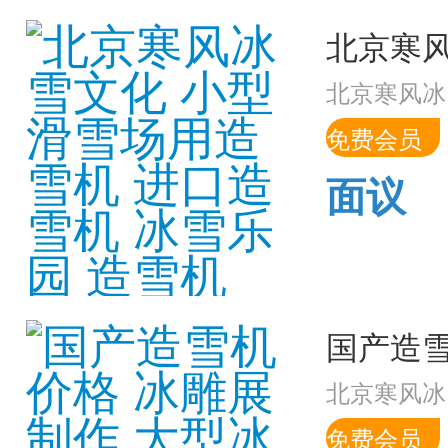
北京寒风冰
免费会员
面议
北京寒风冰
免费会员