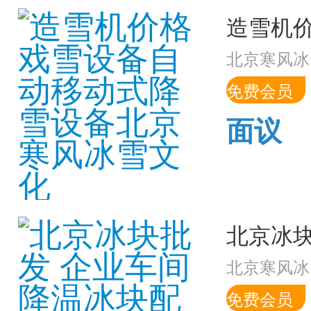
北京寒风冰
免费会员
面议
北京寒风冰
免费会员