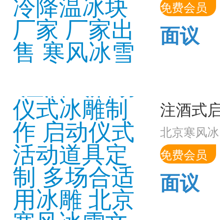
免费会员
面议
北京寒风冰
免费会员
面议