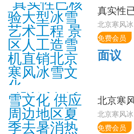
北京寒风冰
免费会员
面议
北京寒风冰
免费会员