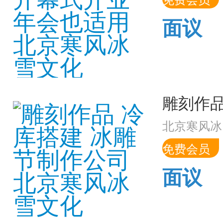
面议
北京寒风冰
免费会员
面议