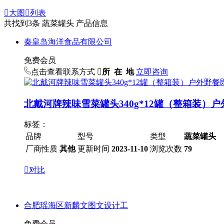

大图

列表
共找到
3
条 蔬菜罐头 产品信息
秦皇岛海洋食品有限公司
免费会员
点击查看联系方式

所 在 地
立即咨询
北戴河牌辣味雪菜罐头340g*12罐（整箱装）
标签：
品牌
型号
类型
蔬菜罐头
厂商性质
其他
更新时间
2023-11-10
浏览次数
79

对比
合肥瑶海区新麟文图文设计工
免费会员