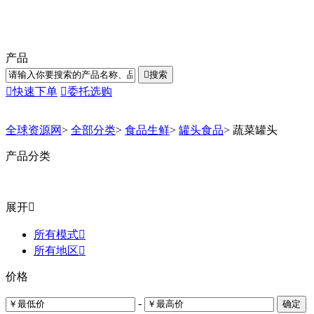
产品

搜索

快速下单

委托选购
全球资源网
>
全部分类
>
食品生鲜
>
罐头食品
>
蔬菜罐头
产品分类
展开

所有模式

所有地区

价格
-
确定