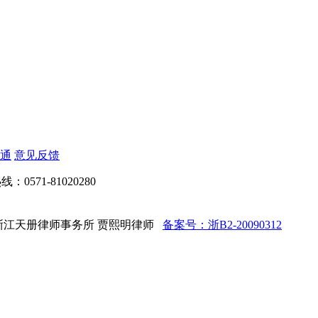
通
意见反馈
：0571-81020280
d 法律顾问：浙江天册律师事务所 贾熙明律师
备案号：浙B2-20090312