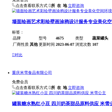
点击查看联系方式

所 在 地
立即咨询
墙面绘画艺术彩绘壁画涂鸦设计服务专业美化空
标签：
品牌
型号
4675
类型
蔬菜罐头
厂商性质
其他
更新时间
2023-06-07
浏览次数
107

对比
重庆米雪食品有限公司
免费会员
点击查看联系方式

所 在 地
立即咨询
罐装糖水熟红小豆 四川奶茶甜品原料供应 米雪