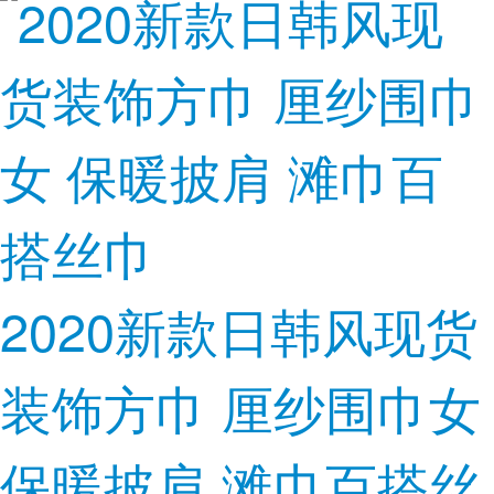
2020新款日韩风现货
装饰方巾 厘纱围巾女
保暖披肩 滩巾百搭丝