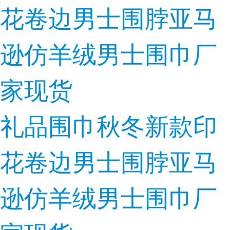
礼品围巾秋冬新款印
花卷边男士围脖亚马
逊仿羊绒男士围巾厂