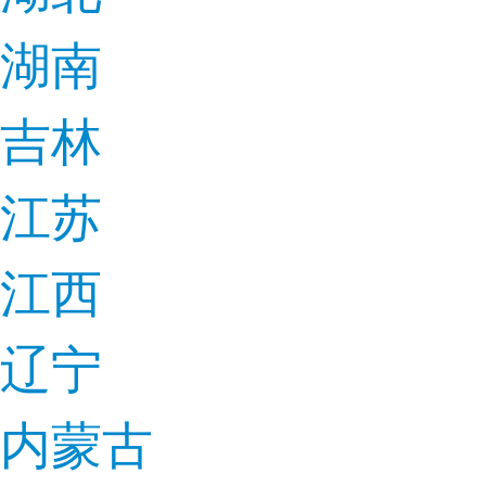
湖南
吉林
江苏
江西
辽宁
内蒙古