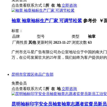
点击查看联系方式

所 在 地
立即咨询
袖章 袖章袖标生产厂家 可调节松紧
参考价 ￥
标签：
品牌
型号
类型
袖章
厂商性质
其他
更新时间
2023-11-27
浏览次数
63
广州市北斗星广告有限公司办公室地址位于中国的南大门羊城
万，在公司发展壮大的25年里，我们始终为客户提供好
昆明市官渡区依品广告部
免费会员
点击查看联系方式

所 在 地
立即咨询
昆明袖标印字安全员袖套袖章志愿者监督员新员