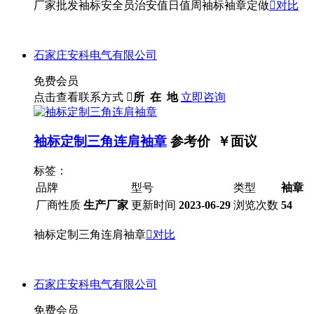
厂家批发袖标安全员治安值日值周袖标袖章定做

对比
石家庄安科电气有限公司
免费会员
点击查看联系方式

所 在 地
立即咨询
袖标定制三角连肩袖章
参考价 ￥
面议
标签：
品牌
型号
类型
袖章
厂商性质
生产厂家
更新时间
2023-06-29
浏览次数
54
袖标定制三角连肩袖章

对比
石家庄安科电气有限公司
免费会员