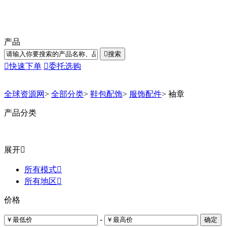
产品

搜索

快速下单

委托选购
全球资源网
>
全部分类
>
鞋包配饰
>
服饰配件
>
袖章
产品分类
展开

所有模式

所有地区

价格
-
确定