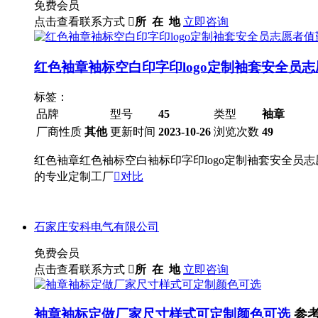
免费会员
点击查看联系方式

所 在 地
立即咨询
红色袖章袖标空白印字印logo定制袖套安全员
标签：
品牌
型号
45
类型
袖章
厂商性质
其他
更新时间
2023-10-26
浏览次数
49
红色袖章红色袖标空白袖标印字印logo定制袖套安全员
的专业定制工厂

对比
石家庄安科电气有限公司
免费会员
点击查看联系方式

所 在 地
立即咨询
袖章袖标定做厂家尺寸样式可定制颜色可选
参