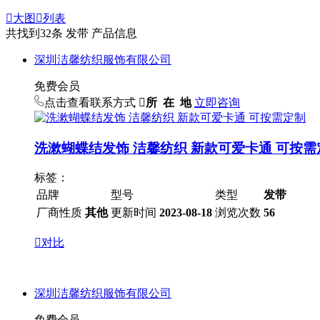

大图

列表
共找到
32
条 发带 产品信息
深圳洁馨纺织服饰有限公司
免费会员
点击查看联系方式

所 在 地
立即咨询
洗漱蝴蝶结发饰 洁馨纺织 新款可爱卡通 可按需
标签：
品牌
型号
类型
发带
厂商性质
其他
更新时间
2023-08-18
浏览次数
56

对比
深圳洁馨纺织服饰有限公司
免费会员