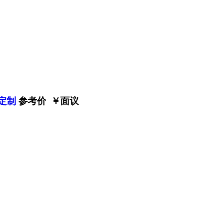
定制
参考价 ￥
面议