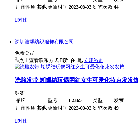
厂商性质
其他
更新时间
2023-08-03
浏览次数
44

对比
深圳洁馨纺织服饰有限公司
免费会员
点击查看联系方式

所 在 地
立即咨询
洗脸发带 蝴蝶结玩偶网红女生可爱化妆束发发
标签：
品牌
型号
F2365
类型
发带
厂商性质
其他
更新时间
2023-08-03
浏览次数
49

对比