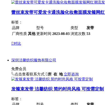
蕾丝束发带可爱发卡通洗脸化妆敷面膜发箍网红
标签：
品牌
型号
类型
发带
厂商性质
其他
更新时间
2023-08-03
浏览次数
53

对比
深圳洁馨纺织服饰有限公司
免费会员
点击查看联系方式

所 在 地
立即咨询
发箍束发带 洁馨纺织 简约时尚风格 可按需定制
标签：
品牌
型号
类型
发带