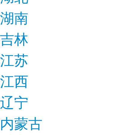
湖南
吉林
江苏
江西
辽宁
内蒙古