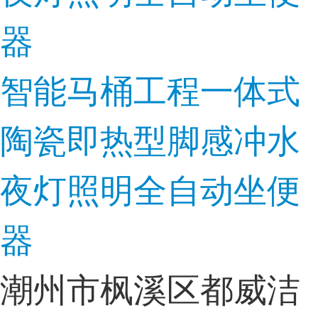
智能马桶工程一体式
陶瓷即热型脚感冲水
夜灯照明全自动坐便
器
潮州市枫溪区都威洁