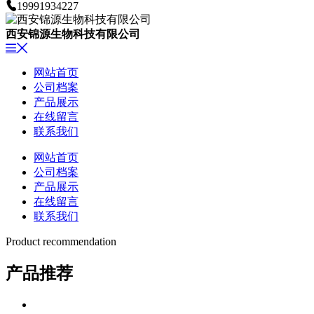
19991934227
西安锦源生物科技有限公司
网站首页
公司档案
产品展示
在线留言
联系我们
网站首页
公司档案
产品展示
在线留言
联系我们
Product recommendation
产品
推荐