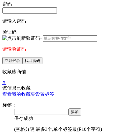
密码
请输入密码
验证码
=
请输验证码
立即登录
找回密码
收藏该商铺
X
该信息已收藏！
查看我的收藏夹
设置标签
标签：
添加
保存成功
(空格分隔,最多3个,单个标签最多10个字符)