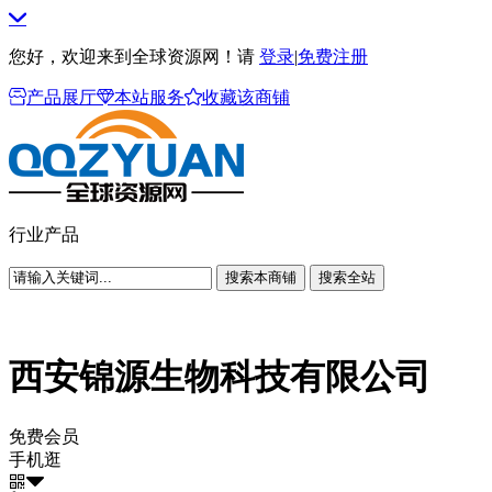
您好，欢迎来到全球资源网！请
登录
|
免费注册
产品展厅
本站服务
收藏该商铺
行业产品
搜索本商铺
搜索全站
西安锦源生物科技有限公司
免费会员
手机逛