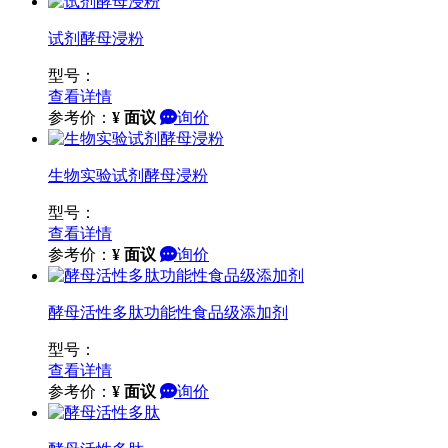
试剂酵母浸粉
型号：
查看详情
参考价：
¥
面议
询价
生物实验试剂酵母浸粉
型号：
查看详情
参考价：
¥
面议
询价
酵母活性多肽功能性食品级添加剂
型号：
查看详情
参考价：
¥
面议
询价