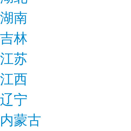
湖南
吉林
江苏
江西
辽宁
内蒙古