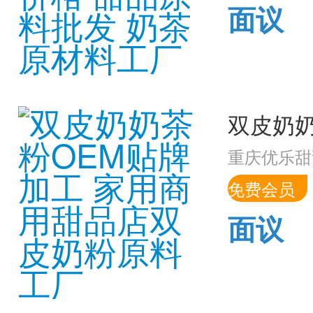
面议
重庆优乐甜
免费会员
面议