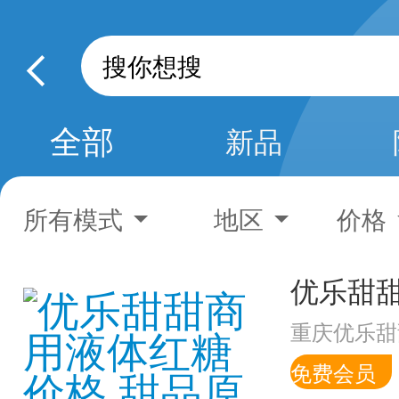
全部
新品
所有模式
地区
价格
重庆优乐甜
免费会员