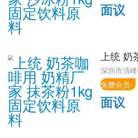
面议
深圳市清峰
免费会员
面议