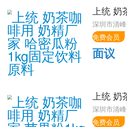
深圳市清峰
免费会员
面议
深圳市清峰
免费会员