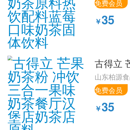
免费会员
35
￥
山东柏源食
免费会员
35
￥