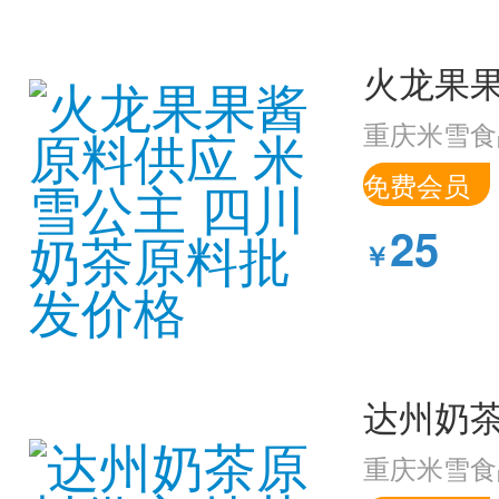
重庆米雪食
免费会员
25
￥
重庆米雪食