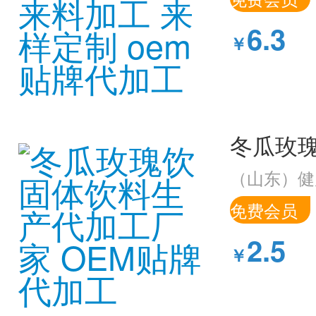
6.3
￥
（山东）健
免费会员
2.5
￥