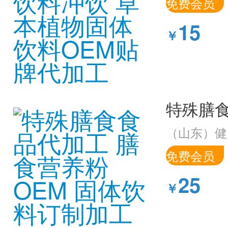
免费会员
15
￥
（山东）健
免费会员
25
￥