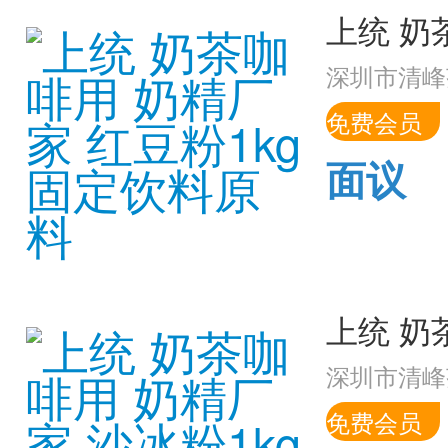
深圳市清峰
免费会员
面议
深圳市清峰
免费会员