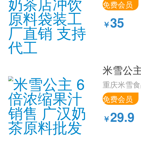
免费会员
35
￥
重庆米雪食
免费会员
29.9
￥