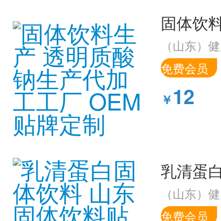
（山东）健
免费会员
12
￥
（山东）健
免费会员