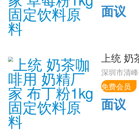
面议
深圳市清峰
免费会员
面议