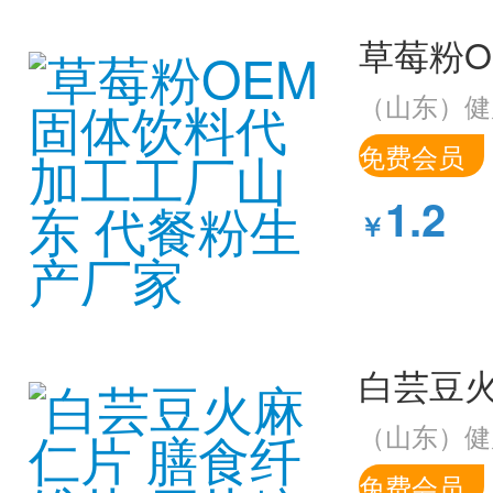
（山东）健
免费会员
1.2
￥
（山东）健
免费会员