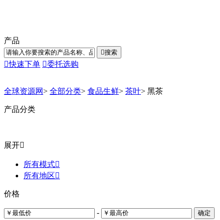
产品

搜索

快速下单

委托选购
全球资源网
>
全部分类
>
食品生鲜
>
茶叶
>
黑茶
产品分类
展开

所有模式

所有地区

价格
-
确定