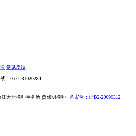
通
意见反馈
：0571-81020280
d 法律顾问：浙江天册律师事务所 贾熙明律师
备案号：浙B2-20090312