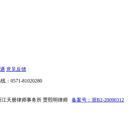
通
意见反馈
：0571-81020280
d 法律顾问：浙江天册律师事务所 贾熙明律师
备案号：浙B2-20090312