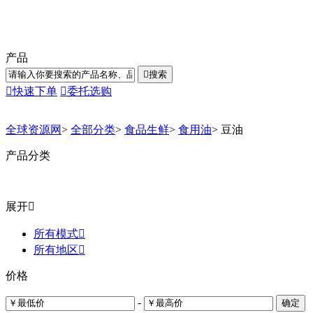
产品

搜索

快速下单

委托选购
全球资源网
>
全部分类
>
食品生鲜
>
食用油
>
豆油
产品分类
展开

所有模式

所有地区

价格
-
确定