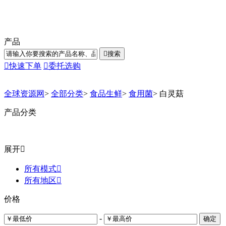
产品

搜索

快速下单

委托选购
全球资源网
>
全部分类
>
食品生鲜
>
食用菌
>
白灵菇
产品分类
展开

所有模式

所有地区

价格
-
确定