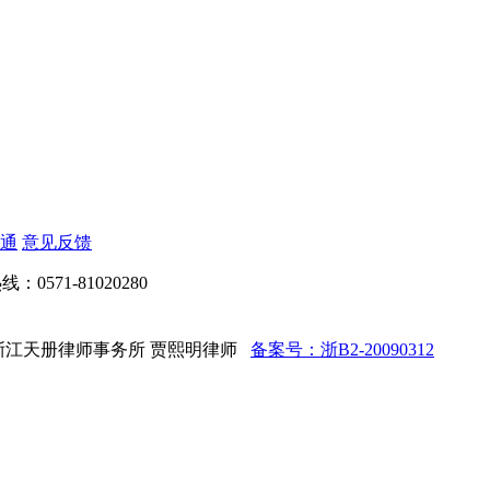
通
意见反馈
：0571-81020280
d 法律顾问：浙江天册律师事务所 贾熙明律师
备案号：浙B2-20090312