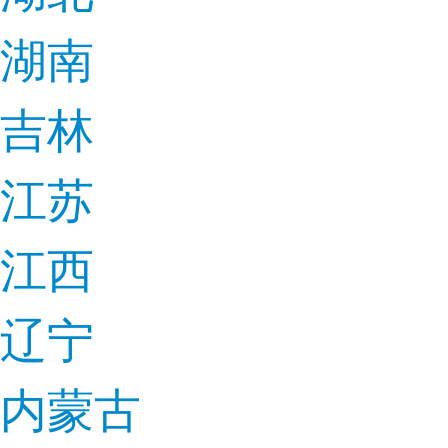
湖南
吉林
江苏
江西
辽宁
内蒙古