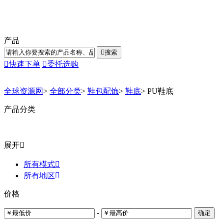
产品

搜索

快速下单

委托选购
全球资源网
>
全部分类
>
鞋包配饰
>
鞋底
>
PU鞋底
产品分类
展开

所有模式

所有地区

价格
-
确定