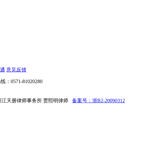
通
意见反馈
：0571-81020280
d 法律顾问：浙江天册律师事务所 贾熙明律师
备案号：浙B2-20090312