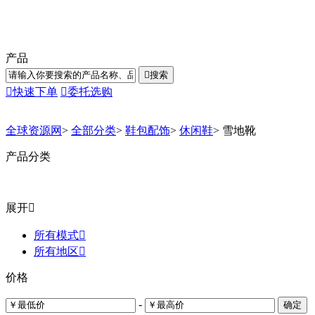
产品

搜索

快速下单

委托选购
全球资源网
>
全部分类
>
鞋包配饰
>
休闲鞋
>
雪地靴
产品分类
展开

所有模式

所有地区

价格
-
确定