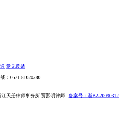
通
意见反馈
：0571-81020280
d 法律顾问：浙江天册律师事务所 贾熙明律师
备案号：浙B2-20090312