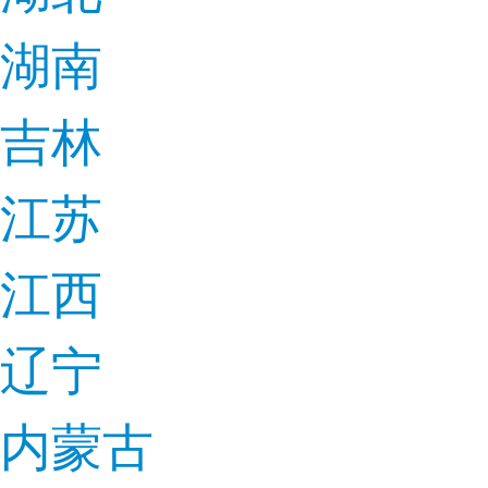
湖南
吉林
江苏
江西
辽宁
内蒙古