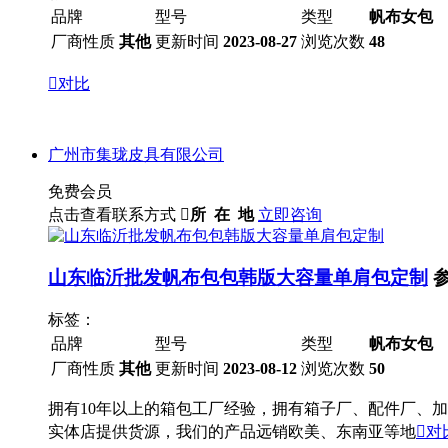
品牌
型号
类型
帆布女包
厂商性质
其他
更新时间
2023-08-27
浏览次数
48

对比
广州市集珑皮具有限公司
免费会员
点击查看联系方式

所 在 地
立即咨询
山东临沂批发帆布包包韩版大容量单肩包定制
标签：
品牌
型号
类型
帆布女包
厂商性质
其他
更新时间
2023-08-12
浏览次数
50
拥有10年以上的箱包工厂经验，拥有箱子厂、配件厂、
实体店提供货源，我们的产品远销欧美、东南亚等地

对