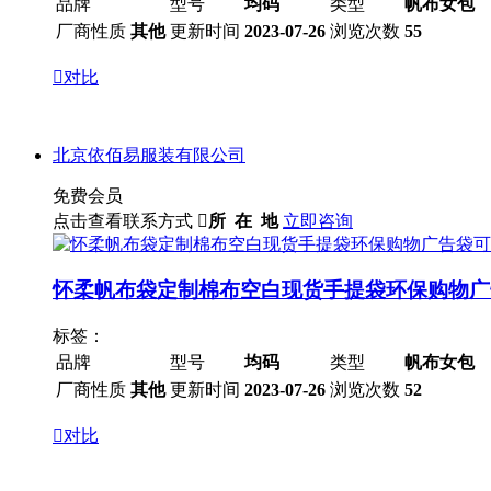
品牌
型号
均码
类型
帆布女包
厂商性质
其他
更新时间
2023-07-26
浏览次数
55

对比
北京依佰易服装有限公司
免费会员
点击查看联系方式

所 在 地
立即咨询
怀柔帆布袋定制棉布空白现货手提袋环保购物广告
标签：
品牌
型号
均码
类型
帆布女包
厂商性质
其他
更新时间
2023-07-26
浏览次数
52

对比