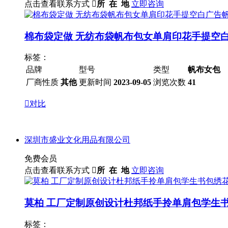
点击查看联系方式

所 在 地
立即咨询
棉布袋定做 无纺布袋帆布包女单肩印花手提空
标签：
品牌
型号
类型
帆布女包
厂商性质
其他
更新时间
2023-09-05
浏览次数
41

对比
深圳市盛业文化用品有限公司
免费会员
点击查看联系方式

所 在 地
立即咨询
莫柏 工厂定制原创设计杜邦纸手拎单肩包学生
标签：