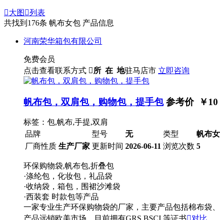

大图

列表
共找到
176
条 帆布女包 产品信息
河南荣华箱包有限公司
免费会员
点击查看联系方式

所 在 地
驻马店市
立即咨询
帆布包，双肩包，购物包，提手包
参考价 ￥
10
标签：包,帆布,手提,双肩
品牌
型号
无
类型
帆布女
厂商性质
生产厂家
更新时间
2026-06-11
浏览次数
5
环保购物袋,帆布包,折叠包
·涤纶包，化妆包，礼品袋
·收纳袋，箱包，围裙沙滩袋
·西装套 时款包等产品
一家专业生产环保购物袋的厂家，主要产品包括棉布袋、
产品远销欧美市场，目前拥有GRS BSCI 等证书

对比