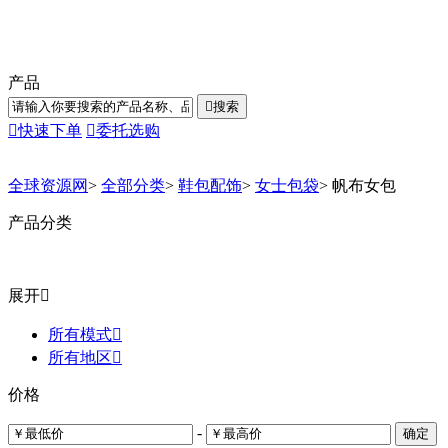
产品

搜索

快速下单

委托选购
全球资源网
>
全部分类
>
鞋包配饰
>
女士包袋
>
帆布女包
产品分类
展开

所有模式

所有地区

价格
-
确定