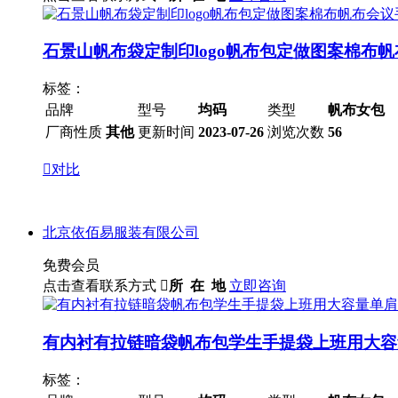
石景山帆布袋定制印logo帆布包定做图案棉布
标签：
品牌
型号
均码
类型
帆布女包
厂商性质
其他
更新时间
2023-07-26
浏览次数
56

对比
北京依佰易服装有限公司
免费会员
点击查看联系方式

所 在 地
立即咨询
有内衬有拉链暗袋帆布包学生手提袋上班用大容
标签：