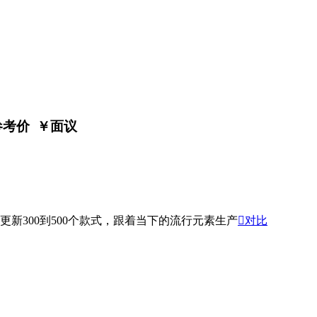
参考价 ￥
面议
新300到500个款式，跟着当下的流行元素生产

对比