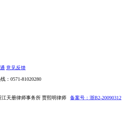
通
意见反馈
：0571-81020280
d 法律顾问：浙江天册律师事务所 贾熙明律师
备案号：浙B2-20090312