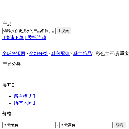
产品

搜索

快速下单

委托选购
全球资源网
>
全部分类
>
鞋包配饰
>
珠宝饰品
>
彩色宝石/贵重
产品分类
展开

所有模式

所有地区

价格
-
确定