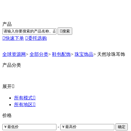
产品

搜索

快速下单

委托选购
全球资源网
>
全部分类
>
鞋包配饰
>
珠宝饰品
>
天然珍珠耳饰
产品分类
展开

所有模式

所有地区

价格
-
确定