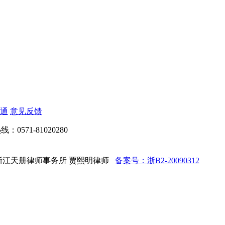
通
意见反馈
：0571-81020280
d 法律顾问：浙江天册律师事务所 贾熙明律师
备案号：浙B2-20090312