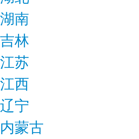
湖南
吉林
江苏
江西
辽宁
内蒙古