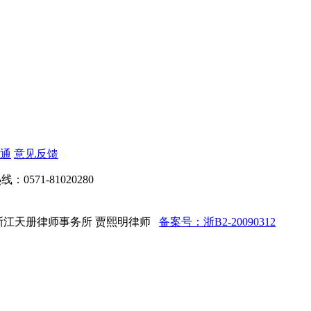
通
意见反馈
：0571-81020280
d 法律顾问：浙江天册律师事务所 贾熙明律师
备案号：浙B2-20090312