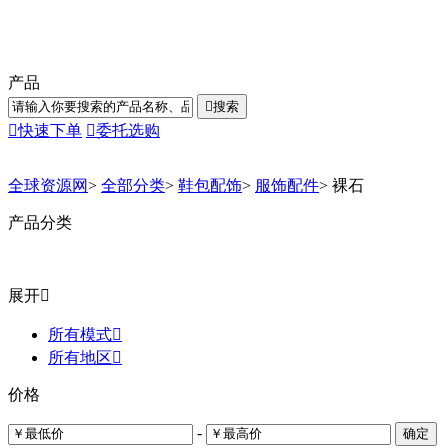
产品

搜索

快速下单

委托选购
全球资源网
>
全部分类
>
鞋包配饰
>
服饰配件
>
裸石
产品分类
展开

所有模式

所有地区

价格
-
确定