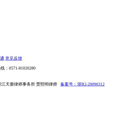
通
意见反馈
：0571-81020280
d 法律顾问：浙江天册律师事务所 贾熙明律师
备案号：浙B2-20090312