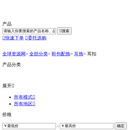
产品

搜索

快速下单

委托选购
全球资源网
>
全部分类
>
鞋包配饰
>
耳饰
>
耳扣
产品分类
展开

所有模式

所有地区

价格
-
确定